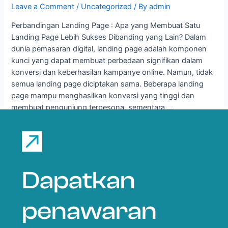
Leave a Comment
/
Uncategorized
/ By
admin
Perbandingan Landing Page : Apa yang Membuat Satu
Landing Page Lebih Sukses Dibanding yang Lain? Dalam
dunia pemasaran digital, landing page adalah komponen
kunci yang dapat membuat perbedaan signifikan dalam
konversi dan keberhasilan kampanye online. Namun, tidak
semua landing page diciptakan sama. Beberapa landing
page mampu menghasilkan konversi yang tinggi dan
membuat pengunjung terpesona, sementara …
Read More »
Dapatkan
←
Previous Page
1
…
8
9
10
11
Next Page
→
penawaran