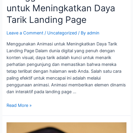
untuk Meningkatkan Daya
Tarik Landing Page
Leave a Comment
/
Uncategorized
/ By
admin
Menggunakan Animasi untuk Meningkatkan Daya Tarik
Landing Page Dalam dunia digital yang penuh dengan
konten visual, daya tarik adalah kunci untuk menarik
perhatian pengunjung dan memastikan bahwa mereka
tetap terlibat dengan halaman web Anda. Salah satu cara
paling efektif untuk mencapai ini adalah melalui
penggunaan animasi. Animasi memberikan elemen dinamis
dan interaktif pada landing page …
Read More »