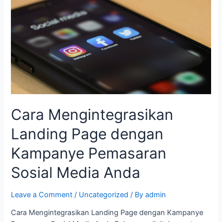
Cara Mengintegrasikan
Landing Page dengan
Kampanye Pemasaran
Sosial Media Anda
Leave a Comment
/
Uncategorized
/ By
admin
Cara Mengintegrasikan Landing Page dengan Kampanye