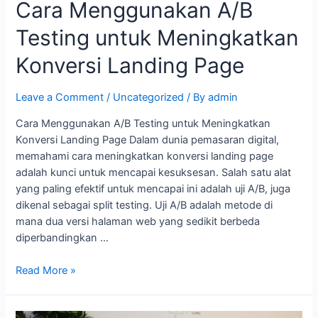
Cara Menggunakan A/B
Testing untuk Meningkatkan
Konversi Landing Page
Leave a Comment
/
Uncategorized
/ By
admin
Cara Menggunakan A/B Testing untuk Meningkatkan
Konversi Landing Page Dalam dunia pemasaran digital,
memahami cara meningkatkan konversi landing page
adalah kunci untuk mencapai kesuksesan. Salah satu alat
yang paling efektif untuk mencapai ini adalah uji A/B, juga
dikenal sebagai split testing. Uji A/B adalah metode di
mana dua versi halaman web yang sedikit berbeda
diperbandingkan …
Read More »