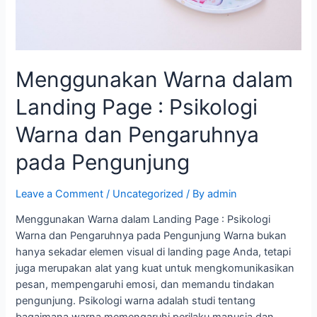
Menggunakan Warna dalam
Landing Page : Psikologi
Warna dan Pengaruhnya
pada Pengunjung
Leave a Comment
/
Uncategorized
/ By
admin
Menggunakan Warna dalam Landing Page : Psikologi
Warna dan Pengaruhnya pada Pengunjung Warna bukan
hanya sekadar elemen visual di landing page Anda, tetapi
juga merupakan alat yang kuat untuk mengkomunikasikan
pesan, mempengaruhi emosi, dan memandu tindakan
pengunjung. Psikologi warna adalah studi tentang