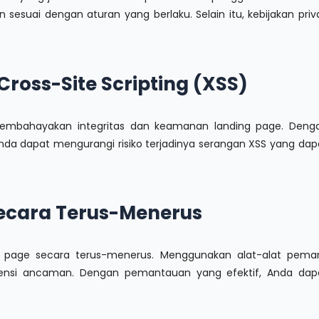
sesuai dengan aturan yang berlaku. Selain itu, kebijakan pri
ross-Site Scripting (XSS)
 membahayakan integritas dan keamanan landing page. Deng
, Anda dapat mengurangi risiko terjadinya serangan XSS yang 
ecara Terus-Menerus
 page secara terus-menerus. Menggunakan alat-alat pe
tensi ancaman. Dengan pemantauan yang efektif, Anda dapa