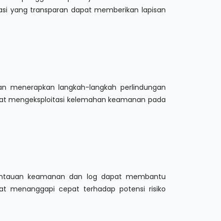
vasi yang transparan dapat memberikan lapisan
an menerapkan langkah-langkah perlindungan
dapat mengeksploitasi kelemahan keamanan pada
mantauan keamanan dan log dapat membantu
t menanggapi cepat terhadap potensi risiko