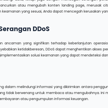
curkan atau mengubah konten landing page, merusak citr
 keamanan yang sesuai, Anda dapat mencegah kerusakan yang
 Serangan DDoS
n ancaman yang signifikan terhadap keberlanjutan operasi
nyebabkan ketidakberesan, DDoS dapat menghentikan akses pen
engimplementasikan solusi keamanan yang dapat mendeteksi da
ng dalam melindungi informasi yang dikirimkan antara pengguna
hak yang tidak berwenang untuk membaca atau mengubahnya. Ini 
s pembayaran atau pengumpulan informasi keuangan.