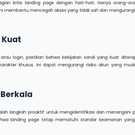
agian kritis landing page dengan hati-hati. Hanya orang-
 Ini membantu mencegah akses yang tidak sah dan mengurangi r
 Kuat
 atau login, pastikan bahwa kebijakan sandi yang kuat dite
n karakter khusus. Ini dapat mengurangi risiko akun yang m
 Berkala
lah langkah proaktif untuk mengidentifikasi dan menangani
hwa landing page tetap mematuhi standar keamanan yang 