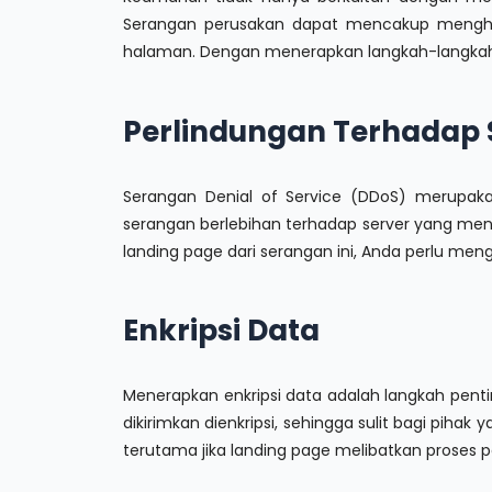
Serangan perusakan dapat mencakup menghan
halaman. Dengan menerapkan langkah-langkah
Perlindungan Terhadap
Serangan Denial of Service (DDoS) merupaka
serangan berlebihan terhadap server yang me
landing page dari serangan ini, Anda perlu m
Enkripsi Data
Menerapkan enkripsi data adalah langkah penti
dikirimkan dienkripsi, sehingga sulit bagi pi
terutama jika landing page melibatkan prose