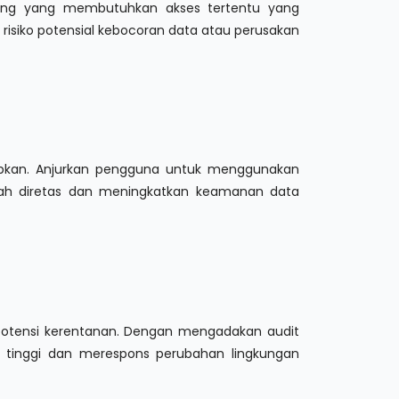
orang yang membutuhkan akses tertentu yang
isiko potensial kebocoran data atau perusakan
rapkan. Anjurkan pengguna untuk menggunakan
udah diretas dan meningkatkan keamanan data
 potensi kerentanan. Dengan mengadakan audit
tinggi dan merespons perubahan lingkungan