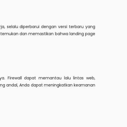
 selalu diperbarui dengan versi terbaru yang
itemukan dan memastikan bahwa landing page
a. Firewall dapat memantau lalu lintas web,
ang andal, Anda dapat meningkatkan keamanan