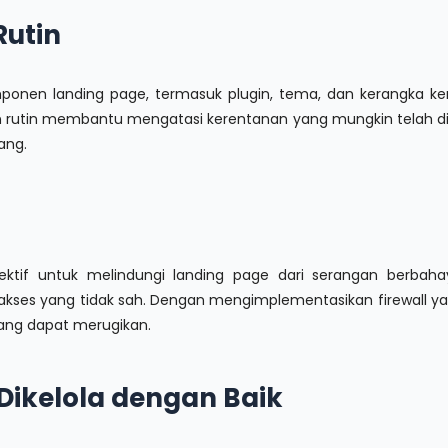
utin
en landing page, termasuk plugin, tema, dan kerangka kerja,
rutin membantu mengatasi kerentanan yang mungkin telah d
ang.
ektif untuk melindungi landing page dari serangan berbahay
kses yang tidak sah. Dengan mengimplementasikan firewall y
yang dapat merugikan.
ikelola dengan Baik