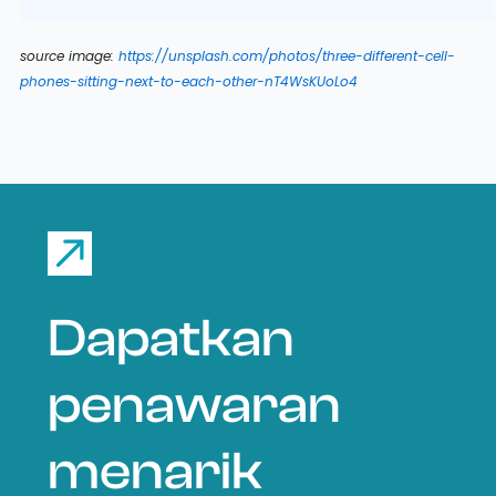
source image:
https://unsplash.com/photos/three-different-cell-
phones-sitting-next-to-each-other-nT4WsKUoLo4
Dapatkan
penawaran
menarik