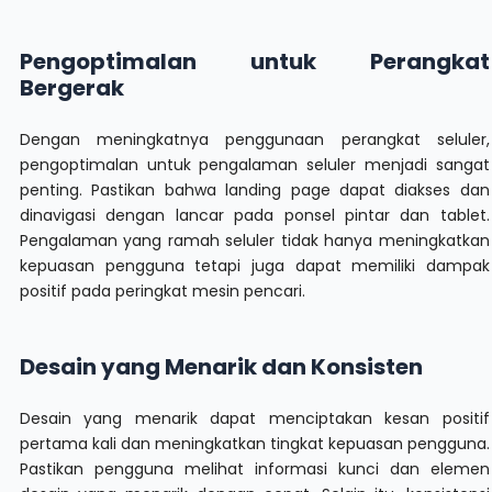
Pengoptimalan untuk Perangkat
Bergerak
Dengan meningkatnya penggunaan perangkat seluler,
pengoptimalan untuk pengalaman seluler menjadi sangat
penting. Pastikan bahwa landing page dapat diakses dan
dinavigasi dengan lancar pada ponsel pintar dan tablet.
Pengalaman yang ramah seluler tidak hanya meningkatkan
kepuasan pengguna tetapi juga dapat memiliki dampak
positif pada peringkat mesin pencari.
Desain yang Menarik dan Konsisten
Desain yang menarik dapat menciptakan kesan positif
pertama kali dan meningkatkan tingkat kepuasan pengguna.
Pastikan pengguna melihat informasi kunci dan elemen