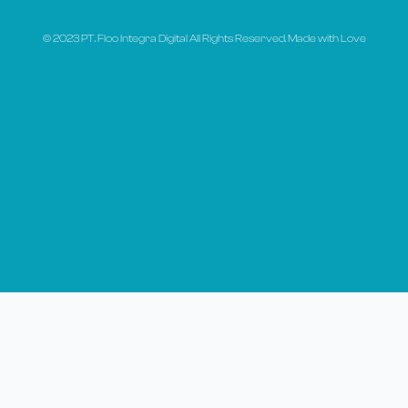
© 2023 PT. Floo Integra Digital All Rights Reserved. Made with Love