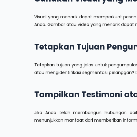
Visual yang menarik dapat memperkuat pesan 
Anda. Gambar atau video yang menarik dapat m
Tetapkan Tujuan Pengu
Tetapkan tujuan yang jelas untuk pengumpul
atau mengidentifikasi segmentasi pelanggan? 
Tampilkan Testimoni at
Jika Anda telah membangun hubungan baik
menunjukkan manfaat dari memberikan informa