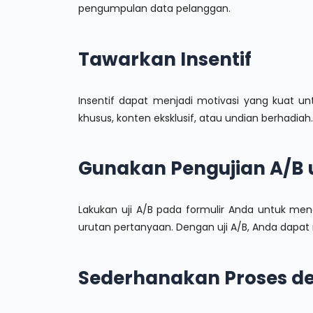
pengumpulan data pelanggan.
Tawarkan Insentif
Insentif dapat menjadi motivasi yang kuat un
khusus, konten eksklusif, atau undian berhadia
Gunakan Pengujian A/B 
Lakukan uji A/B pada formulir Anda untuk menen
urutan pertanyaan. Dengan uji A/B, Anda dapat 
Sederhanakan Proses den