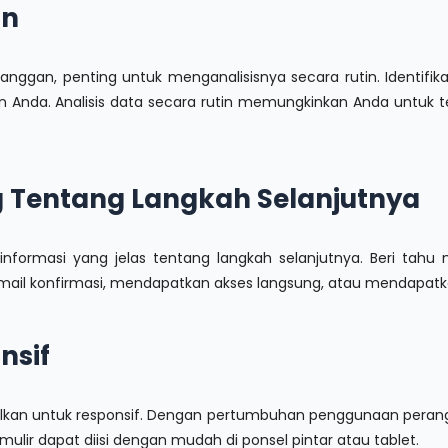
in
ggan, penting untuk menganalisisnya secara rutin. Identifikasi
Anda. Analisis data secara rutin memungkinkan Anda untuk t
 Tentang Langkah Selanjutnya
 informasi yang jelas tentang langkah selanjutnya. Beri tah
il konfirmasi, mendapatkan akses langsung, atau mendapatkan 
nsif
malkan untuk responsif. Dengan pertumbuhan penggunaan perang
mulir dapat diisi dengan mudah di ponsel pintar atau tablet.