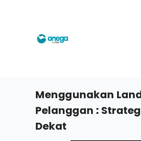
Menggunakan Land
Pelanggan : Strate
Dekat