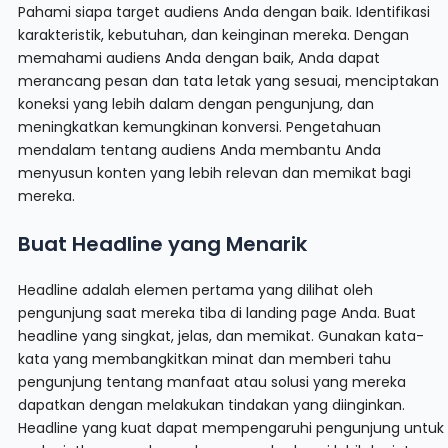
Pahami siapa target audiens Anda dengan baik. Identifikasi
karakteristik, kebutuhan, dan keinginan mereka. Dengan
memahami audiens Anda dengan baik, Anda dapat
merancang pesan dan tata letak yang sesuai, menciptakan
koneksi yang lebih dalam dengan pengunjung, dan
meningkatkan kemungkinan konversi. Pengetahuan
mendalam tentang audiens Anda membantu Anda
menyusun konten yang lebih relevan dan memikat bagi
mereka.
Buat Headline yang Menarik
Headline adalah elemen pertama yang dilihat oleh
pengunjung saat mereka tiba di landing page Anda. Buat
headline yang singkat, jelas, dan memikat. Gunakan kata-
kata yang membangkitkan minat dan memberi tahu
pengunjung tentang manfaat atau solusi yang mereka
dapatkan dengan melakukan tindakan yang diinginkan.
Headline yang kuat dapat mempengaruhi pengunjung untuk