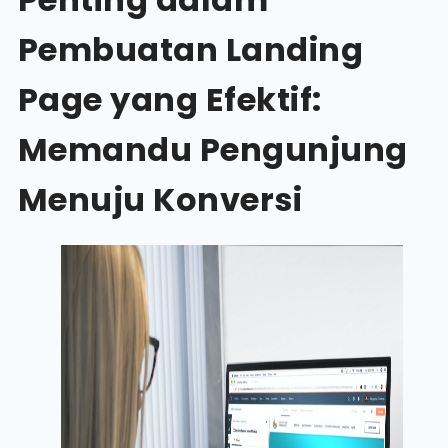
Pembuatan Landing
Page yang Efektif:
Memandu Pengunjung
Menuju Konversi