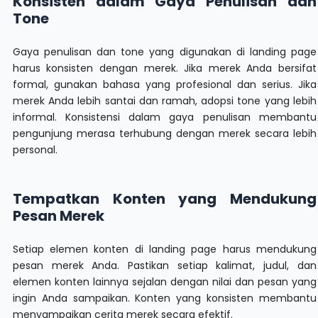
Konsisten dalam Gaya Penulisan dan
Tone
Gaya penulisan dan tone yang digunakan di landing page
harus konsisten dengan merek. Jika merek Anda bersifat
formal, gunakan bahasa yang profesional dan serius. Jika
merek Anda lebih santai dan ramah, adopsi tone yang lebih
informal. Konsistensi dalam gaya penulisan membantu
pengunjung merasa terhubung dengan merek secara lebih
personal.
Tempatkan Konten yang Mendukung
Pesan Merek
Setiap elemen konten di landing page harus mendukung
pesan merek Anda. Pastikan setiap kalimat, judul, dan
elemen konten lainnya sejalan dengan nilai dan pesan yang
ingin Anda sampaikan. Konten yang konsisten membantu
menyampaikan cerita merek secara efektif.