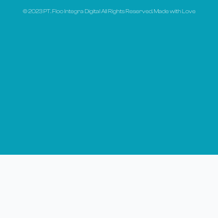
© 2023 PT. Floo Integra Digital All Rights Reserved. Made with Love