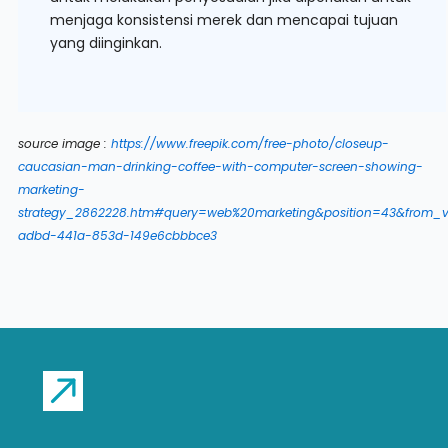
menjaga konsistensi merek dan mencapai tujuan
yang diinginkan.
source image :
https://www.freepik.com/free-photo/closeup-
caucasian-man-drinking-coffee-with-computer-screen-showing-
marketing-
strategy_2862228.htm#query=web%20marketing&position=43&from_v
adbd-441a-853d-149e6cbbbce3