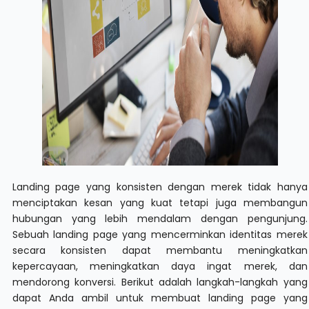
Landing page yang konsisten dengan merek tidak hanya
menciptakan kesan yang kuat tetapi juga membangun
hubungan yang lebih mendalam dengan pengunjung.
Sebuah landing page yang mencerminkan identitas merek
secara konsisten dapat membantu meningkatkan
kepercayaan, meningkatkan daya ingat merek, dan
mendorong konversi. Berikut adalah langkah-langkah yang
dapat Anda ambil untuk membuat landing page yang