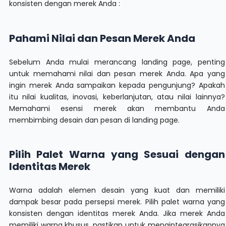
konsisten dengan merek Anda :
Pahami Nilai dan Pesan Merek Anda
Sebelum Anda mulai merancang landing page, penting
untuk memahami nilai dan pesan merek Anda. Apa yang
ingin merek Anda sampaikan kepada pengunjung? Apakah
itu nilai kualitas, inovasi, keberlanjutan, atau nilai lainnya?
Memahami esensi merek akan membantu Anda
membimbing desain dan pesan di landing page.
Pilih Palet Warna yang Sesuai dengan
Identitas Merek
Warna adalah elemen desain yang kuat dan memiliki
dampak besar pada persepsi merek. Pilih palet warna yang
konsisten dengan identitas merek Anda. Jika merek Anda
memiliki warna khusus, pastikan untuk mengintegrasikannya