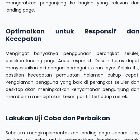
mengarahkan pengunjung ke bagian yang relevan dari
landing page.
Optimalkan untuk Responsif dan
Kecepatan
Mengingat banyaknya penggunaan perangkat seluler,
pastikan landing page Anda responsif. Desain harus dapat
menyesuaikan diri dengan berbagai ukuran layar. Selain itu,
pastikan kecepatan pemuatan halaman cukup cepat.
Pengalaman pengguna yang baik di perangkat seluler dan
desktop akan meningkatkan kenyamanan pengunjung dan
membantu menciptakan kesan positif terhadap merek.
Lakukan Uji Coba dan Perbaikan
Sebelum mengimplementasikan landing page secara luas,
lakukan uji coba untuk memastikan konsistensi merek.