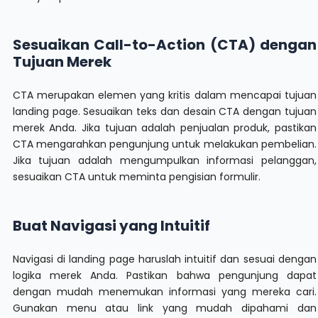
Sesuaikan Call-to-Action (CTA) dengan
Tujuan Merek
CTA merupakan elemen yang kritis dalam mencapai tujuan
landing page. Sesuaikan teks dan desain CTA dengan tujuan
merek Anda. Jika tujuan adalah penjualan produk, pastikan
CTA mengarahkan pengunjung untuk melakukan pembelian.
Jika tujuan adalah mengumpulkan informasi pelanggan,
sesuaikan CTA untuk meminta pengisian formulir.
Buat Navigasi yang Intuitif
Navigasi di landing page haruslah intuitif dan sesuai dengan
logika merek Anda. Pastikan bahwa pengunjung dapat
dengan mudah menemukan informasi yang mereka cari.
Gunakan menu atau link yang mudah dipahami dan